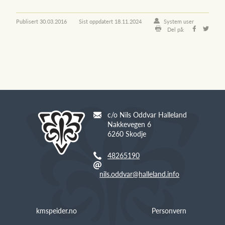
Publisert
30.03.2016
Sist oppdatert
18.11.2024
System user
Del på:
c/o Nils Oddvar Halleland
Nakkevegen 6
6260 Skodje
48265190
nils.oddvar@halleland.info
kmspeider.no
Personvern